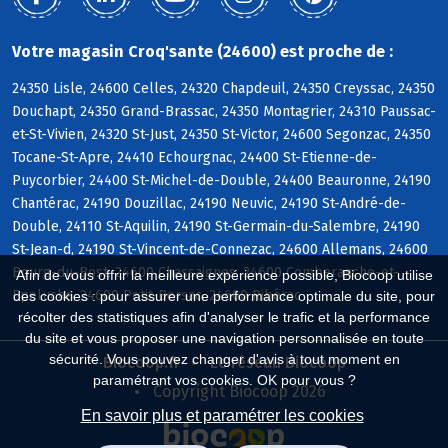
Votre magasin Croq'sante (24600) est proche de :
24350 Lisle, 24600 Celles, 24320 Chapdeuil, 24350 Creyssac, 24350
Douchapt, 24350 Grand-Brassac, 24350 Montagrier, 24310 Paussac-
et-St-Vivien, 24320 St-Just, 24350 St-Victor, 24600 Segonzac, 24350
Tocane-St-Apre, 24410 Echourgnac, 24400 St-Etienne-de-
Puycorbier, 24400 St-Michel-de-Double, 24400 Beauronne, 24190
Chantérac, 24190 Douzillac, 24190 Neuvic, 24190 St-André-de-
Double, 24110 St-Aquilin, 24190 St-Germain-du-Salembre, 24190
St-Jean-d, 24190 St-Vincent-de-Connezac, 24600 Allemans, 24600
Bourg-du-Bost, 24600 Chassaignes, 24600 Comberanche-et-
Afin de vous offrir la meilleure expérience possible, Biocoop utilise
Epeluche, 24600 Petit-Bersac, 24600 Ribérac
des cookies : pour assurer une performance optimale du site, pour
récolter des statistiques afin d'analyser le trafic et la performance
du site et vous proposer une navigation personnalisée en toute
sécurité. Vous pouvez changer d'avis à tout moment en
Biocoop.fr
Le réseau Biocoop
paramétrant vos cookies. OK pour vous ?
Copyright Biocoop 2026
En savoir plus et paramétrer les cookies