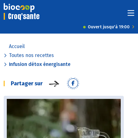
Croq'sante
Ouvert jusqu'à 19:00
Accueil
Toutes nos recettes
Infusion détox énergisante
Partager sur