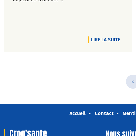
DE L'A
LIRE LA SUITE
<
Accueil
Contact
Menti
Croq'sante
Nous suiv