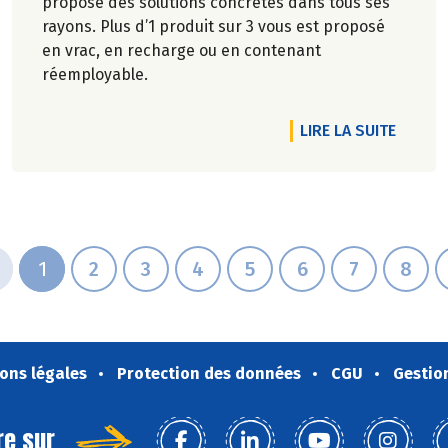
propose des solutions concrètes dans tous ses
rayons. Plus d’1 produit sur 3 vous est proposé
en vrac, en recharge ou en contenant
réemployable.
RTICLE EN MARS : OBJECTIF ZÉRO DÉCHET
DE L'A
LIRE LA SUITE
1
2
3
4
5
6
7
8
ons légales
Protection des données
CGU
Gestio
re sur