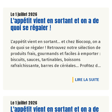
Le 1 juillet 2026
Lire la suite de l'article
L'appétit vient en sortant et on a de
quoi se régaler !
L'appétit vient en sortant... et chez Biocoop, on a
de quoi se régaler ! Retrouvez notre sélection de
produits frais, gourmands et faciles à emporter :
biscuits, sauces, tartinables, boissons
rafraîchissante, barres de céréales... Profitez de
20%* de remise sur une sélection de produits du
2 juillet au 12 août 2026 inclus.
RTICLE NOTRE RADD 2025 EST SORTI !
DE L'A
LIRE LA SUITE
Le 1 juillet 2026
Lire la suite de l'article
L'appétit vient en sortant et on a de