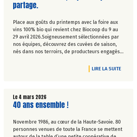
partage.
Place aux goûts du printemps avec la foire aux
vins 100% bio qui revient chez Biocoop du 9 au
29 avril 2026.Soigneusement sélectionnées par
nos équipes, découvrez des cuvées de saison,
nés dans nos terroirs, de producteurs engagés
et toujours dans le respect de l’environnement.
RTICLE L'APPÉTIT VIENT EN SORTANT ET ON A DE QUOI SE RÉGALE
DE L'A
LIRE LA SUITE
Le 4 mars 2026
Lire la suite de l'article
40 ans ensemble !
Novembre 1986, au cœur de la Haute-Savoie. 80
personnes venues de toute la France se mettent
autour de la table d’une petite coopérative de