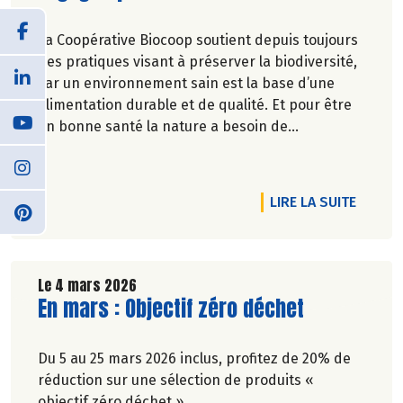
La Coopérative Biocoop soutient depuis toujours
des pratiques visant à préserver la biodiversité,
car un environnement sain est la base d’une
alimentation durable et de qualité. Et pour être
en bonne santé la nature a besoin de
biodiversité.
DE L'A
LIRE LA SUITE
Le 4 mars 2026
Lire la suite de l'article
En mars : Objectif zéro déchet
Du 5 au 25 mars 2026 inclus, profitez de 20% de
réduction sur une sélection de produits «
objectif zéro déchet ».