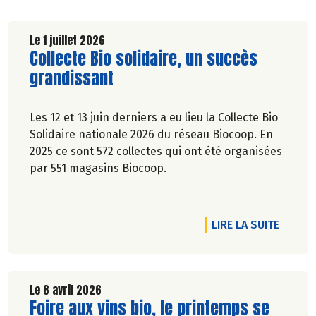
Le 1 juillet 2026
Lire la suite de l'article
Collecte Bio solidaire, un succès
grandissant
Les 12 et 13 juin derniers a eu lieu la Collecte Bio
Solidaire nationale 2026 du réseau Biocoop. En
2025 ce sont 572 collectes qui ont été organisées
par 551 magasins Biocoop.
RTICLE L'APPÉTIT VIENT EN SORTANT ET ON A DE QUOI SE RÉGALE
DE L'A
LIRE LA SUITE
Le 8 avril 2026
Lire la suite de l'article
Foire aux vins bio, le printemps se