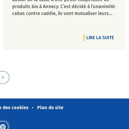
produits bio à Annecy. C’est décidé à l’unanimité:
cabas contre caddie, ils vont mutualiser leurs
achats bio en montant une association loi 1901.
RTICLE PIONNIERS DE LA RÉDUCTION DES DÉCHETS
DE L'A
LIRE LA SUITE
>
n des cookies
Plan du site