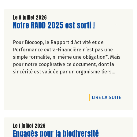
Le 9 juillet 2026
Lire la suite de l'article
Notre RADD 2025 est sorti !
Pour Biocoop, le Rapport d’Activité et de
Performance extra-Financière n’est pas une
simple formalité, ni même une obligation*. Mais
pour notre coopérative ce document, dont la
sincérité est validée par un organisme tiers
indépendant, est un acte de transparence vis-à-
vis de l'ensemble de nos parties prenantes
(Paysan.ne.s Associé.e.s, magasins...) et de nos
DE L'A
LIRE LA SUITE
clients. Il contient un condensé des avancées
réalisées par Biocoop dans l’objectif de rendre
accessible et désirable une bio exigeante.
Le 1 juillet 2026
Lire la suite de l'article
Engagés pour la biodiversité