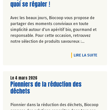
quoi se régaler !
Avec les beaux jours, Biocoop vous propose de
partager des moments conviviaux en toute
simplicité autour d'un apéritif bio, gourmand et
responsable. Pour cette occasion, retrouvez
notre sélection de produits savoureux :
tartinables généreux, houmous onctueux, chips
croustillantes, gâteaux apéritifs gourmands, jus
RTICLE ENGAGÉS POUR LA BIODIVERSITÉ
DE L'A
LIRE LA SUITE
de fruits rafraîchissants, kombuchas pétillants...
Jusqu'à -20% du 28 mai au 1er juillet 2026.
Le 4 mars 2026
Lire la suite de l'article
Pionniers de la réduction des
déchets
Pionnier dans la réduction des déchets, Biocoop