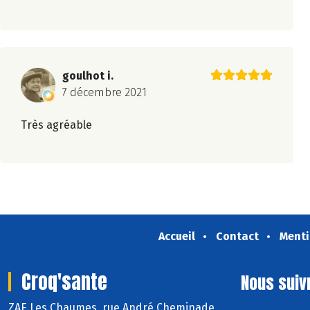
goulhot i.
7 décembre 2021
Très agréable
Accueil
Contact
Menti
Croq'sante
Nous suiv
ZAE Les Chaumes, rue André Cheminade