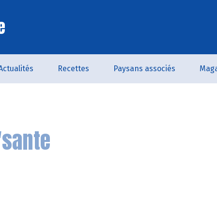
e
Actualités
Recettes
Paysans associés
Maga
'sante