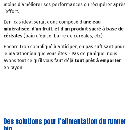
moins d’améliorer ses performances ou récupérer après
l’effort.
L’en-cas idéal serait donc composé d’
une eau
minéralisée, d’un fruit, et d’un produit sucré à base de
céréales
(pain d’épice, barre de céréales, etc).
Encore trop compliqué à anticiper, ou pas suffisant pour
le marathonien que vous êtes ? Pas de panique, nous
avons tout ce qu’il vous faut déjà
tout prêt à emporter
en rayon.
3 urgences à gérer :
Réhydratation
Refaire ses stocks énergétiques
Rétablir son équilibre en vitamines, minéraux et
oligoéléments.
Des solutions pour l’alimentation du runner
bio