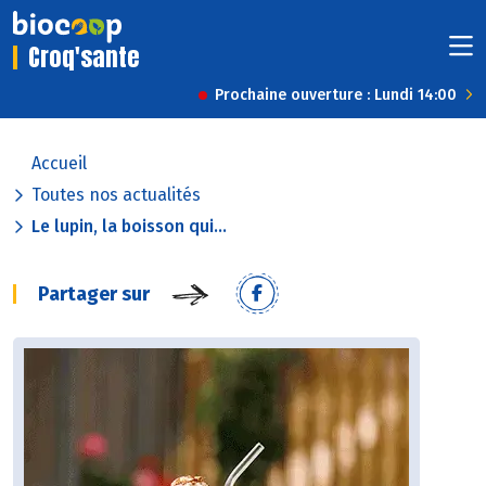
Croq'sante
Prochaine ouverture : Lundi 14:00
Accueil
Toutes nos actualités
Le lupin, la boisson qui...
Partager sur