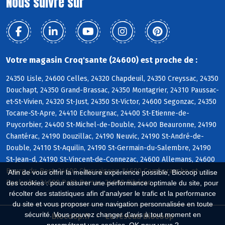
Nous suivre sur
Votre magasin Croq'sante (24600) est proche de :
24350 Lisle, 24600 Celles, 24320 Chapdeuil, 24350 Creyssac, 24350
Douchapt, 24350 Grand-Brassac, 24350 Montagrier, 24310 Paussac-
et-St-Vivien, 24320 St-Just, 24350 St-Victor, 24600 Segonzac, 24350
Tocane-St-Apre, 24410 Echourgnac, 24400 St-Etienne-de-
Puycorbier, 24400 St-Michel-de-Double, 24400 Beauronne, 24190
Chantérac, 24190 Douzillac, 24190 Neuvic, 24190 St-André-de-
Double, 24110 St-Aquilin, 24190 St-Germain-du-Salembre, 24190
St-Jean-d, 24190 St-Vincent-de-Connezac, 24600 Allemans, 24600
Bourg-du-Bost, 24600 Chassaignes, 24600 Comberanche-et-
Afin de vous offrir la meilleure expérience possible, Biocoop utilise
Epeluche, 24600 Petit-Bersac, 24600 Ribérac
des cookies : pour assurer une performance optimale du site, pour
récolter des statistiques afin d'analyser le trafic et la performance
du site et vous proposer une navigation personnalisée en toute
sécurité. Vous pouvez changer d'avis à tout moment en
Biocoop.fr
Le réseau Biocoop