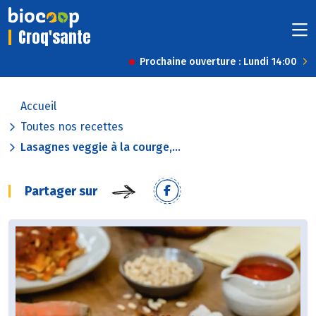
Croq'sante
Prochaine ouverture : Lundi 14:00
Accueil
Toutes nos recettes
Lasagnes veggie à la courge,...
Partager sur