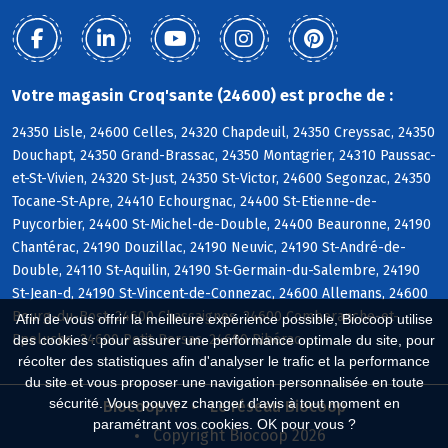
Votre magasin Croq'sante (24600) est proche de :
24350 Lisle, 24600 Celles, 24320 Chapdeuil, 24350 Creyssac, 24350
Douchapt, 24350 Grand-Brassac, 24350 Montagrier, 24310 Paussac-
et-St-Vivien, 24320 St-Just, 24350 St-Victor, 24600 Segonzac, 24350
Tocane-St-Apre, 24410 Echourgnac, 24400 St-Etienne-de-
Puycorbier, 24400 St-Michel-de-Double, 24400 Beauronne, 24190
Chantérac, 24190 Douzillac, 24190 Neuvic, 24190 St-André-de-
Double, 24110 St-Aquilin, 24190 St-Germain-du-Salembre, 24190
St-Jean-d, 24190 St-Vincent-de-Connezac, 24600 Allemans, 24600
Bourg-du-Bost, 24600 Chassaignes, 24600 Comberanche-et-
Afin de vous offrir la meilleure expérience possible, Biocoop utilise
Epeluche, 24600 Petit-Bersac, 24600 Ribérac
des cookies : pour assurer une performance optimale du site, pour
récolter des statistiques afin d'analyser le trafic et la performance
du site et vous proposer une navigation personnalisée en toute
sécurité. Vous pouvez changer d'avis à tout moment en
Biocoop.fr
Le réseau Biocoop
paramétrant vos cookies. OK pour vous ?
Copyright Biocoop 2026