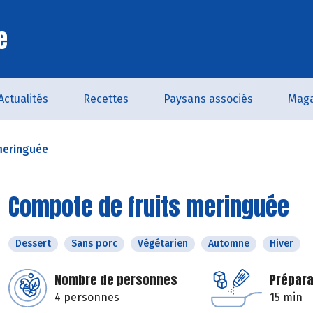
e
Actualités
Recettes
Paysans associés
Maga
meringuée
Compote de fruits meringuée
Dessert
Sans porc
Végétarien
Automne
Hiver
Nombre de personnes
Prépara
4 personnes
15 min