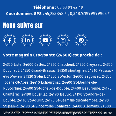
Téléphone :
05 53 91 42 49
Coordonnées GPS :
45,253848 ° , 0,348761999999965 °
Nous suivre sur
Votre magasin Croq'sante (24600) est proche de :
24350 Lisle, 24600 Celles, 24320 Chapdeuil, 24350 Creyssac, 24350
Douchapt, 24350 Grand-Brassac, 24350 Montagrier, 24310 Paussac-
et-St-Vivien, 24320 St-Just, 24350 St-Victor, 24600 Segonzac, 24350
Tocane-St-Apre, 24410 Echourgnac, 24400 St-Etienne-de-
Puycorbier, 24400 St-Michel-de-Double, 24400 Beauronne, 24190
Chantérac, 24190 Douzillac, 24190 Neuvic, 24190 St-André-de-
Double, 24110 St-Aquilin, 24190 St-Germain-du-Salembre, 24190
St-Jean-d, 24190 St-Vincent-de-Connezac, 24600 Allemans, 24600
Bourg-du-Bost, 24600 Chassaignes, 24600 Comberanche-et-
Afin de vous offrir la meilleure expérience possible, Biocoop utilise