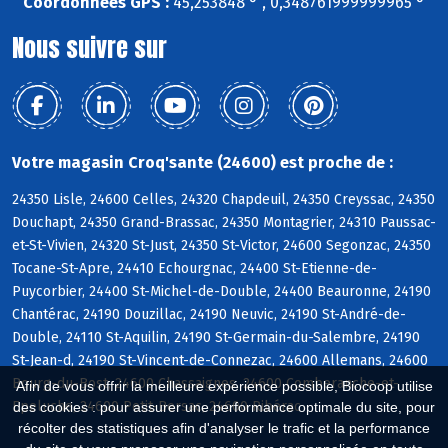
Coordonnées GPS :
45,253848 ° , 0,348761999999965 °
Nous suivre sur
Votre magasin Croq'sante (24600) est proche de :
24350 Lisle, 24600 Celles, 24320 Chapdeuil, 24350 Creyssac, 24350
Douchapt, 24350 Grand-Brassac, 24350 Montagrier, 24310 Paussac-
et-St-Vivien, 24320 St-Just, 24350 St-Victor, 24600 Segonzac, 24350
Tocane-St-Apre, 24410 Echourgnac, 24400 St-Etienne-de-
Puycorbier, 24400 St-Michel-de-Double, 24400 Beauronne, 24190
Chantérac, 24190 Douzillac, 24190 Neuvic, 24190 St-André-de-
Double, 24110 St-Aquilin, 24190 St-Germain-du-Salembre, 24190
St-Jean-d, 24190 St-Vincent-de-Connezac, 24600 Allemans, 24600
Bourg-du-Bost, 24600 Chassaignes, 24600 Comberanche-et-
Afin de vous offrir la meilleure expérience possible, Biocoop utilise
Epeluche, 24600 Petit-Bersac, 24600 Ribérac
des cookies : pour assurer une performance optimale du site, pour
récolter des statistiques afin d'analyser le trafic et la performance