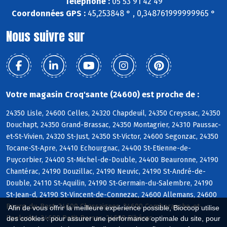
Téléphone :
05 53 91 42 49
Coordonnées GPS :
45,253848 ° , 0,348761999999965 °
Nous suivre sur
Votre magasin Croq'sante (24600) est proche de :
24350 Lisle, 24600 Celles, 24320 Chapdeuil, 24350 Creyssac, 24350
Douchapt, 24350 Grand-Brassac, 24350 Montagrier, 24310 Paussac-
et-St-Vivien, 24320 St-Just, 24350 St-Victor, 24600 Segonzac, 24350
Tocane-St-Apre, 24410 Echourgnac, 24400 St-Etienne-de-
Puycorbier, 24400 St-Michel-de-Double, 24400 Beauronne, 24190
Chantérac, 24190 Douzillac, 24190 Neuvic, 24190 St-André-de-
Double, 24110 St-Aquilin, 24190 St-Germain-du-Salembre, 24190
St-Jean-d, 24190 St-Vincent-de-Connezac, 24600 Allemans, 24600
Bourg-du-Bost, 24600 Chassaignes, 24600 Comberanche-et-
Afin de vous offrir la meilleure expérience possible, Biocoop utilise
Epeluche, 24600 Petit-Bersac, 24600 Ribérac
des cookies : pour assurer une performance optimale du site, pour