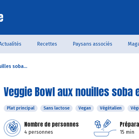
e
Actualités
Recettes
Paysans associés
Maga
lles soba...
Veggie Bowl aux nouilles soba 
Plat principal
Sans lactose
Vegan
Végétalien
Vég
Nombre de personnes
Prépara
4 personnes
15 min