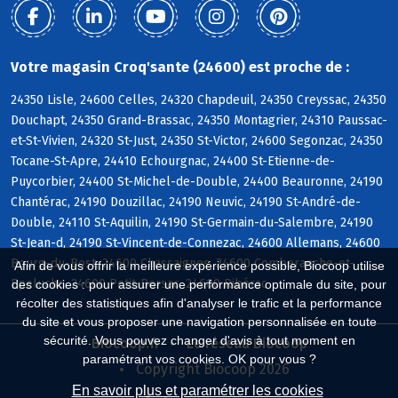
Votre magasin Croq'sante (24600) est proche de :
24350 Lisle, 24600 Celles, 24320 Chapdeuil, 24350 Creyssac, 24350
Douchapt, 24350 Grand-Brassac, 24350 Montagrier, 24310 Paussac-
et-St-Vivien, 24320 St-Just, 24350 St-Victor, 24600 Segonzac, 24350
Tocane-St-Apre, 24410 Echourgnac, 24400 St-Etienne-de-
Puycorbier, 24400 St-Michel-de-Double, 24400 Beauronne, 24190
Chantérac, 24190 Douzillac, 24190 Neuvic, 24190 St-André-de-
Double, 24110 St-Aquilin, 24190 St-Germain-du-Salembre, 24190
St-Jean-d, 24190 St-Vincent-de-Connezac, 24600 Allemans, 24600
Bourg-du-Bost, 24600 Chassaignes, 24600 Comberanche-et-
Afin de vous offrir la meilleure expérience possible, Biocoop utilise
Epeluche, 24600 Petit-Bersac, 24600 Ribérac
des cookies : pour assurer une performance optimale du site, pour
récolter des statistiques afin d'analyser le trafic et la performance
du site et vous proposer une navigation personnalisée en toute
sécurité. Vous pouvez changer d'avis à tout moment en
Biocoop.fr
Le réseau Biocoop
paramétrant vos cookies. OK pour vous ?
Copyright Biocoop 2026
En savoir plus et paramétrer les cookies