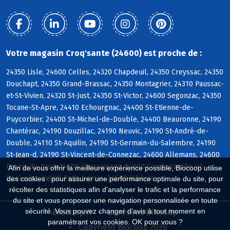
Votre magasin Croq'sante (24600) est proche de :
24350 Lisle, 24600 Celles, 24320 Chapdeuil, 24350 Creyssac, 24350
Douchapt, 24350 Grand-Brassac, 24350 Montagrier, 24310 Paussac-
et-St-Vivien, 24320 St-Just, 24350 St-Victor, 24600 Segonzac, 24350
Tocane-St-Apre, 24410 Echourgnac, 24400 St-Etienne-de-
Puycorbier, 24400 St-Michel-de-Double, 24400 Beauronne, 24190
Chantérac, 24190 Douzillac, 24190 Neuvic, 24190 St-André-de-
Double, 24110 St-Aquilin, 24190 St-Germain-du-Salembre, 24190
St-Jean-d, 24190 St-Vincent-de-Connezac, 24600 Allemans, 24600
Bourg-du-Bost, 24600 Chassaignes, 24600 Comberanche-et-
Afin de vous offrir la meilleure expérience possible, Biocoop utilise
Epeluche, 24600 Petit-Bersac, 24600 Ribérac
des cookies : pour assurer une performance optimale du site, pour
récolter des statistiques afin d'analyser le trafic et la performance
du site et vous proposer une navigation personnalisée en toute
sécurité. Vous pouvez changer d'avis à tout moment en
Biocoop.fr
Le réseau Biocoop
paramétrant vos cookies. OK pour vous ?
Copyright Biocoop 2026