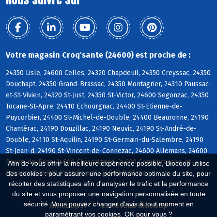
Votre magasin Croq'sante (24600) est proche de :
24350 Lisle, 24600 Celles, 24320 Chapdeuil, 24350 Creyssac, 24350
Douchapt, 24350 Grand-Brassac, 24350 Montagrier, 24310 Paussac-
et-St-Vivien, 24320 St-Just, 24350 St-Victor, 24600 Segonzac, 24350
Tocane-St-Apre, 24410 Echourgnac, 24400 St-Etienne-de-
Puycorbier, 24400 St-Michel-de-Double, 24400 Beauronne, 24190
Chantérac, 24190 Douzillac, 24190 Neuvic, 24190 St-André-de-
Double, 24110 St-Aquilin, 24190 St-Germain-du-Salembre, 24190
St-Jean-d, 24190 St-Vincent-de-Connezac, 24600 Allemans, 24600
Bourg-du-Bost, 24600 Chassaignes, 24600 Comberanche-et-
Afin de vous offrir la meilleure expérience possible, Biocoop utilise
Epeluche, 24600 Petit-Bersac, 24600 Ribérac
des cookies : pour assurer une performance optimale du site, pour
récolter des statistiques afin d'analyser le trafic et la performance
du site et vous proposer une navigation personnalisée en toute
sécurité. Vous pouvez changer d'avis à tout moment en
Biocoop.fr
Le réseau Biocoop
paramétrant vos cookies. OK pour vous ?