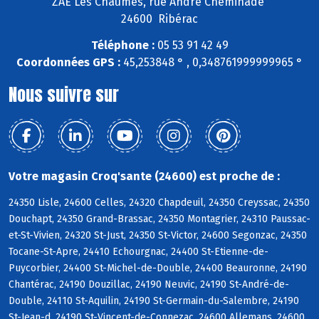
ZAE Les Chaumes, rue André Cheminade
24600 Ribérac
Téléphone :
05 53 91 42 49
Coordonnées GPS :
45,253848 ° , 0,348761999999965 °
Nous suivre sur
Votre magasin Croq'sante (24600) est proche de :
24350 Lisle, 24600 Celles, 24320 Chapdeuil, 24350 Creyssac, 24350
Douchapt, 24350 Grand-Brassac, 24350 Montagrier, 24310 Paussac-
et-St-Vivien, 24320 St-Just, 24350 St-Victor, 24600 Segonzac, 24350
Tocane-St-Apre, 24410 Echourgnac, 24400 St-Etienne-de-
Puycorbier, 24400 St-Michel-de-Double, 24400 Beauronne, 24190
Chantérac, 24190 Douzillac, 24190 Neuvic, 24190 St-André-de-
Double, 24110 St-Aquilin, 24190 St-Germain-du-Salembre, 24190
St-Jean-d, 24190 St-Vincent-de-Connezac, 24600 Allemans, 24600