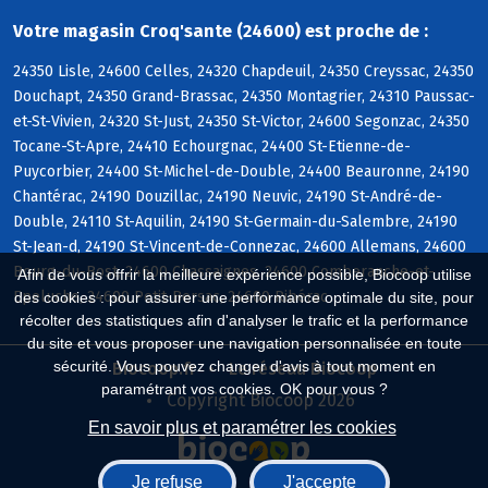
Votre magasin Croq'sante (24600) est proche de :
24350 Lisle, 24600 Celles, 24320 Chapdeuil, 24350 Creyssac, 24350
Douchapt, 24350 Grand-Brassac, 24350 Montagrier, 24310 Paussac-
et-St-Vivien, 24320 St-Just, 24350 St-Victor, 24600 Segonzac, 24350
Tocane-St-Apre, 24410 Echourgnac, 24400 St-Etienne-de-
Puycorbier, 24400 St-Michel-de-Double, 24400 Beauronne, 24190
Chantérac, 24190 Douzillac, 24190 Neuvic, 24190 St-André-de-
Double, 24110 St-Aquilin, 24190 St-Germain-du-Salembre, 24190
St-Jean-d, 24190 St-Vincent-de-Connezac, 24600 Allemans, 24600
Bourg-du-Bost, 24600 Chassaignes, 24600 Comberanche-et-
Afin de vous offrir la meilleure expérience possible, Biocoop utilise
Epeluche, 24600 Petit-Bersac, 24600 Ribérac
des cookies : pour assurer une performance optimale du site, pour
récolter des statistiques afin d'analyser le trafic et la performance
du site et vous proposer une navigation personnalisée en toute
sécurité. Vous pouvez changer d'avis à tout moment en
Biocoop.fr
Le réseau Biocoop
paramétrant vos cookies. OK pour vous ?
Copyright Biocoop 2026
En savoir plus et paramétrer les cookies
Je refuse
J'accepte