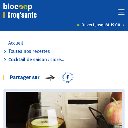
Croq'sante
Ouvert jusqu'à 19:00
Accueil
Toutes nos recettes
Cocktail de saison : cidre...
Partager sur