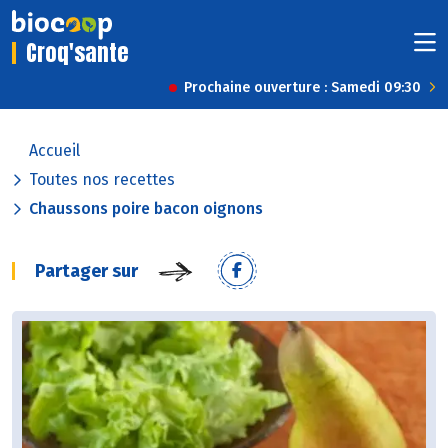
Croq'sante
Prochaine ouverture : Samedi 09:30
Accueil
Toutes nos recettes
Chaussons poire bacon oignons
Partager sur