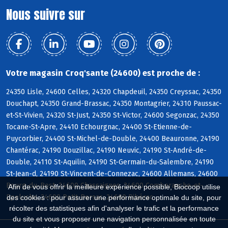
Nous suivre sur
Votre magasin Croq'sante (24600) est proche de :
24350 Lisle, 24600 Celles, 24320 Chapdeuil, 24350 Creyssac, 24350
Douchapt, 24350 Grand-Brassac, 24350 Montagrier, 24310 Paussac-
et-St-Vivien, 24320 St-Just, 24350 St-Victor, 24600 Segonzac, 24350
Tocane-St-Apre, 24410 Echourgnac, 24400 St-Etienne-de-
Puycorbier, 24400 St-Michel-de-Double, 24400 Beauronne, 24190
Chantérac, 24190 Douzillac, 24190 Neuvic, 24190 St-André-de-
Double, 24110 St-Aquilin, 24190 St-Germain-du-Salembre, 24190
St-Jean-d, 24190 St-Vincent-de-Connezac, 24600 Allemans, 24600
Bourg-du-Bost, 24600 Chassaignes, 24600 Comberanche-et-
Afin de vous offrir la meilleure expérience possible, Biocoop utilise
Epeluche, 24600 Petit-Bersac, 24600 Ribérac
des cookies : pour assurer une performance optimale du site, pour
récolter des statistiques afin d'analyser le trafic et la performance
du site et vous proposer une navigation personnalisée en toute