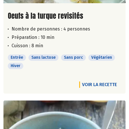
Lire la suite de la recette
Oeufs à la turque revisités
Nombre de personnes :
4 personnes
Préparation : 10 min
Cuisson : 8 min
Entrée
Sans lactose
Sans porc
Végétarien
Hiver
VOIR LA RECETTE