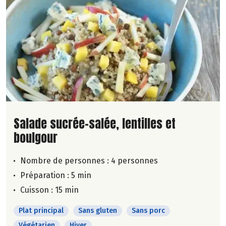
Lire la suite de la recette
Salade sucrée-salée, lentilles et
boulgour
Nombre de personnes :
4 personnes
Préparation : 5 min
Cuisson : 15 min
Plat principal
Sans gluten
Sans porc
Végétarien
Hiver