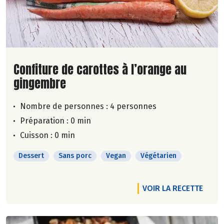
Lire la suite de la recette
Confiture de carottes à l’orange au
gingembre
Nombre de personnes :
4 personnes
Préparation : 0 min
Cuisson : 0 min
Dessert
Sans porc
Vegan
Végétarien
VOIR LA RECETTE