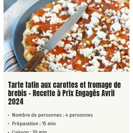
Lire la suite de la recette
Tarte tatin aux carottes et fromage de
brebis - Recette à Prix Engagés Avril
2024
Nombre de personnes :
4 personnes
Préparation : 15 min
Cuisson : 30 min