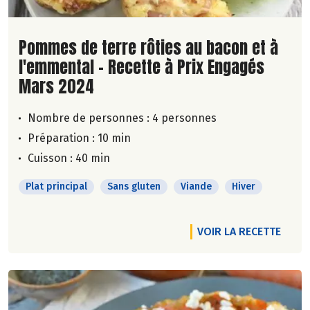
Lire la suite de la recette
Pommes de terre rôties au bacon et à
l'emmental - Recette à Prix Engagés
Mars 2024
Nombre de personnes :
4 personnes
Préparation : 10 min
Cuisson : 40 min
Plat principal
Sans gluten
Viande
Hiver
VOIR LA RECETTE