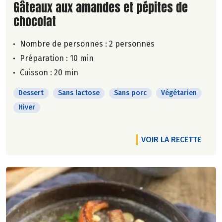
Lire la suite de la recette
Gâteaux aux amandes et pépites de
chocolat
Nombre de personnes :
2 personnes
Préparation : 10 min
Cuisson : 20 min
Dessert
Sans lactose
Sans porc
Végétarien
Hiver
VOIR LA RECETTE